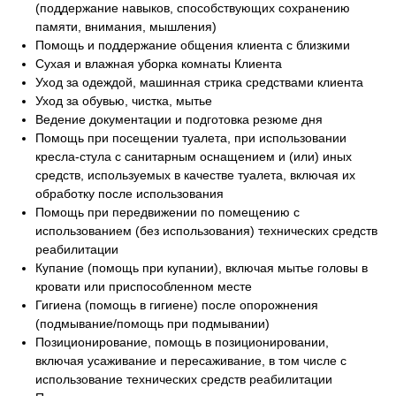
Сделаем жизнь
(поддержание навыков, способствующих сохранению
памяти, внимания, мышления)
близких более
Помощь и поддержание общения клиента с близкими
комфортной и
Сухая и влажная уборка комнаты Клиента
Уход за одеждой, машинная стрика средствами клиента
полноценной!
Уход за обувью, чистка, мытье
Ведение документации и подготовка резюме дня
Помощь при посещении туалета, при использовании
кресла-стула с санитарным оснащением и (или) иных
средств, используемых в качестве туалета, включая их
обработку после использования
Помощь при передвижении по помещению с
использованием (без использования) технических средств
реабилитации
Купание (помощь при купании), включая мытье головы в
кровати или приспособленном месте
Гигиена (помощь в гигиене) после опорожнения
(подмывание/помощь при подмывании)
Позиционирование, помощь в позиционировании,
включая усаживание и пересаживание, в том числе с
Нажимая кнопку «Оставить заявку» Вы соглашаетесь на
использование технических средств реабилитации
обработку персональных данных, защищенных