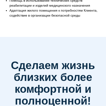
Помощь в использовании технических средств
политикой конфиденциальности
реабилитации и изделий медицинского назначения
Адаптация жилого помещения к потребностям Клиента,
содействие в организации безопасной среды
Наши контакты
ООО "ТМС"
Адрес: г. Москва, Комсомольский проспект, дом 28,
подъезд 11, этаж 4
Телефон: +7 (495) 532 40-02
MAX/WhatsApp
+7 (925) 779 22-59
E-mail:
info@arina.care
Телеграм канал Арина в эфире
https://t.me/sduarina
ВКонтакте
https://vk.com/arina.care