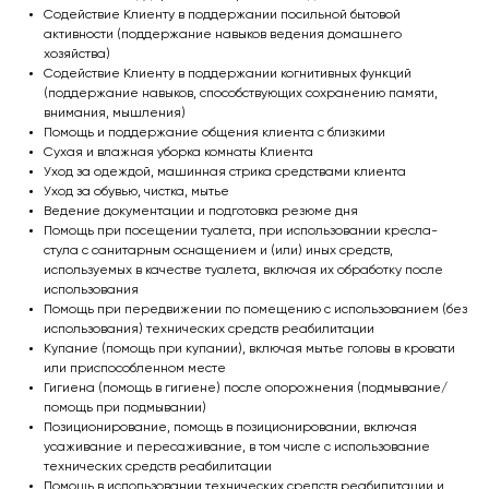
Содействие Клиенту в поддержании посильной бытовой
активности (поддержание навыков ведения домашнего
хозяйства)
Содействие Клиенту в поддержании когнитивных функций
(поддержание навыков, способствующих сохранению памяти,
внимания, мышления)
Сделаем жизнь
Помощь и поддержание общения клиента с близкими
Сухая и влажная уборка комнаты Клиента
близких более
Уход за одеждой, машинная стрика средствами клиента
Уход за обувью, чистка, мытье
комфортной и
Ведение документации и подготовка резюме дня
Помощь при посещении туалета, при использовании кресла-
полноценной!
стула с санитарным оснащением и (или) иных средств,
используемых в качестве туалета, включая их обработку после
использования
Помощь при передвижении по помещению с использованием (без
использования) технических средств реабилитации
Купание (помощь при купании), включая мытье головы в кровати
или приспособленном месте
Гигиена (помощь в гигиене) после опорожнения (подмывание/
помощь при подмывании)
Позиционирование, помощь в позиционировании, включая
усаживание и пересаживание, в том числе с использование
технических средств реабилитации
Помощь в использовании технических средств реабилитации и