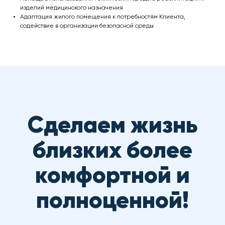
изделий медицинского назначения
Адаптация жилого помещения к потребностям Клиента,
содействие в организации безопасной среды
Нажимая кнопку «Оставить заявку» Вы соглашаетесь
на обработку персональных данных, защищенных
политикой конфиденциальности
Наши контакты
ООО "ТМС"
Адрес: г. Москва, Комсомольский проспект, дом 28,
подъезд 11, этаж 4
Телефон: +7 (495) 532 40-02
MAX/WhatsApp
+7 (925) 779 22-59
E-mail:
info@arina.care
Телеграм канал Арина в эфире
https://t.me/sduarina