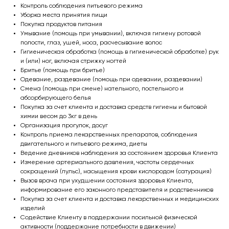
Контроль соблюдения питьевого режима
Уборка места принятия пищи
Покупка продуктов питания
Умывание (помощь при умывании), включая гигиену ротовой
полости, глаз, ушей, носа, расчесывание волос
Гигиеническая обработка (помощь в гигиенической обработке) рук
и (или) ног, включая стрижку ногтей
Бритье (помощь при бритье)
Одевание, раздевание (помощь при одевании, раздевании)
Смена (помощь при смене) нательного, постельного и
абсорбирующего белья
Покупка за счет клиента и доставка средств гигиены и бытовой
химии весом до 3кг в день
Организация прогулок, досуг
Контроль приема лекарственных препаратов, соблюдения
двигательного и питьевого режима, диеты
Ведение дневников наблюдения за состоянием здоровья Клиента
Измерение артериального давления, частоты сердечных
сокращений (пульс), насыщения крови кислородом (сатурация)
Вызов врача при ухудшении состояния здоровья Клиента,
информирование его законного представителя и родственников
Покупка за счет клиента и доставка лекарственных и медицинских
изделий
Содействие Клиенту в поддержании посильной физической
активности (поддержание потребности в движении)