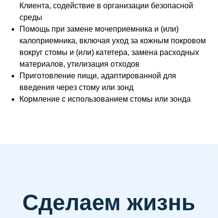
Клиента, содействие в организации безопасной
среды
Помощь при замене мочеприемника и (или)
калоприемника, включая уход за кожным покровом
Наши контакты
вокруг стомы и (или) катетера, замена расходных
материалов, утилизация отходов
ООО "ТМС"
Приготовление пищи, адаптированной для
Адрес: г. Москва, Комсомольский проспект, дом 28,
введения через стому или зонд
подъезд 11, этаж 4
Кормление с использованием стомы или зонда
Телефон: +7 (495) 532 40-02
MAX/WhatsApp
+7 (925) 779 22-59
E-mail:
info@arina.care
Телеграм канал Арина в эфире
https://t.me/sduarina
ВКонтакте
https://vk.com/arina.care