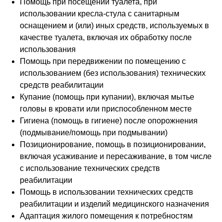
близких более
Помощь при посещении туалета, при
использовании кресла-стула с санитарным
комфортной и
оснащением и (или) иных средств, используемых в
полноценной!
качестве туалета, включая их обработку после
использования
Помощь при передвижении по помещению с
использованием (без использования) технических
средств реабилитации
Купание (помощь при купании), включая мытье
головы в кровати или приспособленном месте
Гигиена (помощь в гигиене) после опорожнения
(подмывание/помощь при подмывании)
Позиционирование, помощь в позиционировании,
включая усаживание и пересаживание, в том числе
с использование технических средств
реабилитации
Помощь в использовании технических средств
Нажимая кнопку «Оставить заявку» Вы соглашаетесь на
реабилитации и изделий медицинского назначения
обработку персональных данных, защищенных
политикой конфиденциальности
Адаптация жилого помещения к потребностям