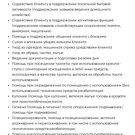
Содействие Клиенту в поддержании посильной бытовой
активности (поддержание навыков ведения домашнего
хозяйства)
Содействие Клиенту в поддержании когнитивных функций
(поддержание навыков, способствующих сохранению памяти,
внимания, мышления)
Сделаем жизнь
Помощь и поддержание общения клиента с близкими
Сухая и влажная уборка комнаты Клиента
близких более
Уход за одеждой, машинная стрика средствами клиента
Уход за обувью, чистка, мытье
комфортной и
Ведение документации и подготовка резюме дня
Помощь при посещении туалета, при использовании кресла-
полноценной!
стула с санитарным оснащением и (или) иных средств,
используемых в качестве туалета, включая их обработку после
использования
Помощь при передвижении по помещению с использованием (без
использования) технических средств реабилитации
Купание (помощь при купании), включая мытье головы в кровати
или приспособленном месте
Гигиена (помощь в гигиене) после опорожнения (подмывание/
помощь при подмывании)
Позиционирование, помощь в позиционировании, включая
усаживание и пересаживание, в том числе с использование
технических средств реабилитации
Помощь в использовании технических средств реабилитации и