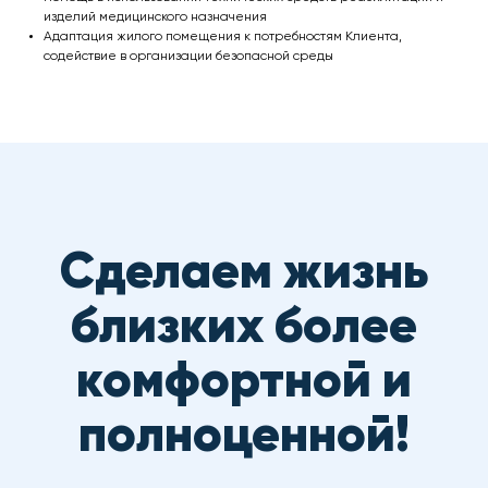
изделий медицинского назначения
Адаптация жилого помещения к потребностям Клиента,
содействие в организации безопасной среды
Нажимая кнопку «Оставить заявку» Вы соглашаетесь
на обработку персональных данных, защищенных
политикой конфиденциальности
Наши контакты
ООО "ТМС"
Адрес: г. Москва, Комсомольский проспект, дом 28,
подъезд 11, этаж 4
Телефон: +7 (495) 532 40-02
MAX/WhatsApp
+7 (925) 779 22-59
E-mail:
info@arina.care
Телеграм канал Арина в эфире
https://t.me/sduarina