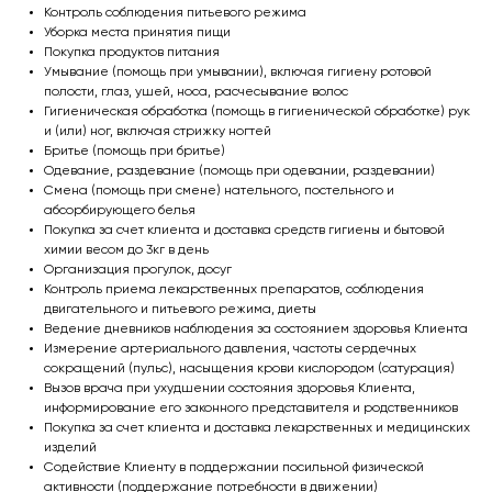
Контроль соблюдения питьевого режима
Уборка места принятия пищи
Покупка продуктов питания
Умывание (помощь при умывании), включая гигиену ротовой
полости, глаз, ушей, носа, расчесывание волос
Гигиеническая обработка (помощь в гигиенической обработке) рук
и (или) ног, включая стрижку ногтей
Бритье (помощь при бритье)
Одевание, раздевание (помощь при одевании, раздевании)
Смена (помощь при смене) нательного, постельного и
абсорбирующего белья
Покупка за счет клиента и доставка средств гигиены и бытовой
химии весом до 3кг в день
Организация прогулок, досуг
Контроль приема лекарственных препаратов, соблюдения
двигательного и питьевого режима, диеты
Ведение дневников наблюдения за состоянием здоровья Клиента
Измерение артериального давления, частоты сердечных
сокращений (пульс), насыщения крови кислородом (сатурация)
Вызов врача при ухудшении состояния здоровья Клиента,
информирование его законного представителя и родственников
Покупка за счет клиента и доставка лекарственных и медицинских
изделий
Содействие Клиенту в поддержании посильной физической
активности (поддержание потребности в движении)