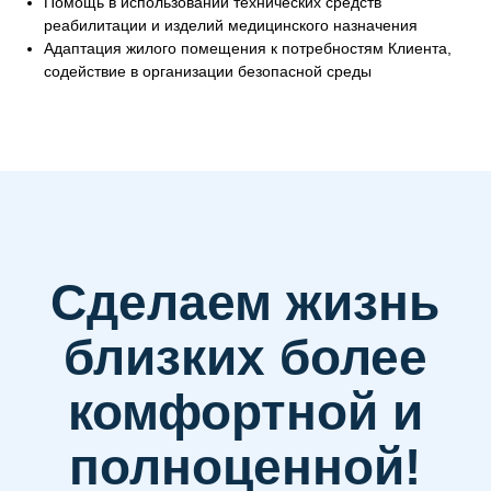
Помощь в использовании технических средств
политикой конфиденциальности
реабилитации и изделий медицинского назначения
Адаптация жилого помещения к потребностям Клиента,
содействие в организации безопасной среды
Наши контакты
ООО "ТМС"
Адрес: г. Москва, Комсомольский проспект, дом 28,
подъезд 11, этаж 4
Телефон: +7 (495) 532 40-02
MAX/WhatsApp
+7 (925) 779 22-59
E-mail:
info@arina.care
Телеграм канал Арина в эфире
https://t.me/sduarina
ВКонтакте
https://vk.com/arina.care