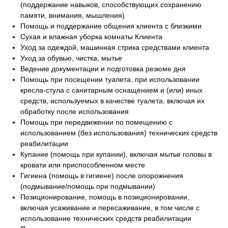
Сделаем жизнь
(поддержание навыков, способствующих сохранению
памяти, внимания, мышления)
близких более
Помощь и поддержание общения клиента с близкими
комфортной и
Сухая и влажная уборка комнаты Клиента
Уход за одеждой, машинная стрика средствами клиента
полноценной!
Уход за обувью, чистка, мытье
Ведение документации и подготовка резюме дня
Помощь при посещении туалета, при использовании
кресла-стула с санитарным оснащением и (или) иных
средств, используемых в качестве туалета, включая их
обработку после использования
Помощь при передвижении по помещению с
использованием (без использования) технических средств
реабилитации
Купание (помощь при купании), включая мытье головы в
кровати или приспособленном месте
Гигиена (помощь в гигиене) после опорожнения
(подмывание/помощь при подмывании)
Позиционирование, помощь в позиционировании,
включая усаживание и пересаживание, в том числе с
Нажимая кнопку «Оставить заявку» Вы соглашаетесь на
использование технических средств реабилитации
обработку персональных данных, защищенных