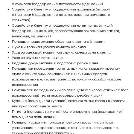
активности (поддержание потребности в движении)
Содействие Клиенту в поддержании посильной бытовой
активности (поддержание навыков ведения домашнего
хозяйства)
Содействие Клиенту в поддержании когнитивных функций
(поддержание навыков, способствующих сохранению памяти,
внимания, мышления)
Помощь и поддержание общения клиента с близкими
Сухая и влажная уборка комнаты Клиента
Уход за одеждой, машинная стрика средствами клиента
Уход за обувью, чистка, мытье
Сделаем жизнь
Ведение документации и подготовка резюме дня
Помощь при посещении туалета, при использовании кресла-
близких более
стула с санитарным оснащением и (или) иных средств,
используемых в качестве туалета, включая их обработку после
комфортной и
использования
Помощь при передвижении по помещению с использованием (без
полноценной!
использования) технических средств реабилитации
Купание (помощь при купании), включая мытье головы в кровати
или приспособленном месте
Гигиена (помощь в гигиене) после опорожнения (подмывание/
помощь при подмывании)
Позиционирование, помощь в позиционировании, включая
усаживание и пересаживание, в том числе с использование
технических средств реабилитации