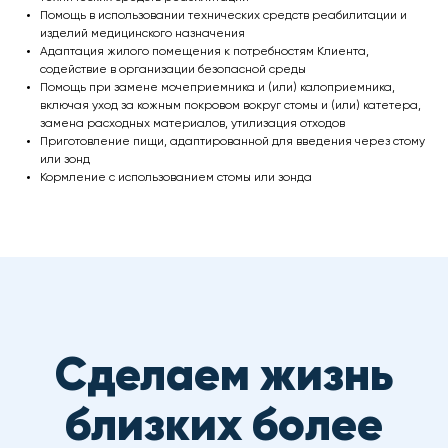
Помощь в использовании технических средств реабилитации и
изделий медицинского назначения
Адаптация жилого помещения к потребностям Клиента,
содействие в организации безопасной среды
Помощь при замене мочеприемника и (или) калоприемника,
включая уход за кожным покровом вокруг стомы и (или) катетера,
замена расходных материалов, утилизация отходов
Приготовление пищи, адаптированной для введения через стому
или зонд
Нажимая кнопку «Оставить заявку» Вы соглашаетесь
Кормление с использованием стомы или зонда
на обработку персональных данных, защищенных
политикой конфиденциальности
Наши контакты
ООО "ТМС"
Адрес: г. Москва, Комсомольский проспект, дом 28,
подъезд 11, этаж 4