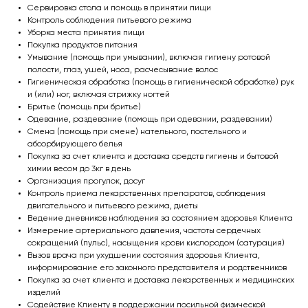
Сервировка стола и помощь в принятии пищи
Контроль соблюдения питьевого режима
Уборка места принятия пищи
Покупка продуктов питания
Умывание (помощь при умывании), включая гигиену ротовой
полости, глаз, ушей, носа, расчесывание волос
Гигиеническая обработка (помощь в гигиенической обработке) рук
и (или) ног, включая стрижку ногтей
Бритье (помощь при бритье)
Одевание, раздевание (помощь при одевании, раздевании)
Смена (помощь при смене) нательного, постельного и
абсорбирующего белья
Покупка за счет клиента и доставка средств гигиены и бытовой
химии весом до 3кг в день
Организация прогулок, досуг
Контроль приема лекарственных препаратов, соблюдения
двигательного и питьевого режима, диеты
Ведение дневников наблюдения за состоянием здоровья Клиента
Измерение артериального давления, частоты сердечных
сокращений (пульс), насыщения крови кислородом (сатурация)
Вызов врача при ухудшении состояния здоровья Клиента,
информирование его законного представителя и родственников
Покупка за счет клиента и доставка лекарственных и медицинских
изделий
Содействие Клиенту в поддержании посильной физической