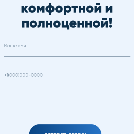
Телефон: +7 (495) 532 40-02
MAX/WhatsApp
+7 (925) 779 22-59
E-mail:
info@arina.care
Телеграм канал Арина в эфире
https://t.me/sduarina
ВКонтакте
https://vk.com/arina.care